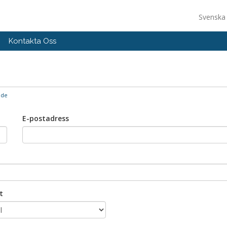
Svensk
Kontakta Oss
nde
E-postadress
t