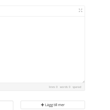
lines: 0 words: 0
sparad
Lägg till mer