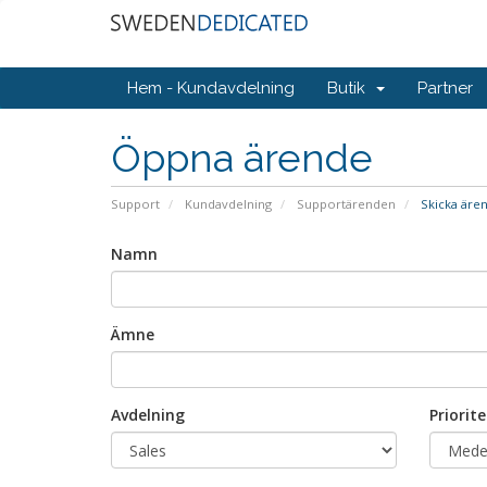
Hem - Kundavdelning
Butik
Partner
Öppna ärende
Support
Kundavdelning
Supportärenden
Skicka äre
Namn
Ämne
Avdelning
Priorite