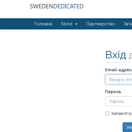
Головна
Store
Партнерство
Зв'
Вхід
Email-адрес
Пароль
Запам'ята