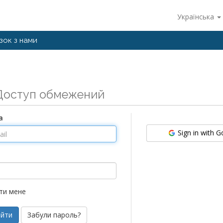
Українська
язок з нами
Доступ обмежений
а
Sign in with 
ти мене
Забули пароль?