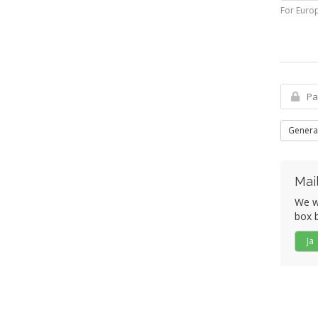
For Euro
Genera
Mai
We wo
box b
Ja