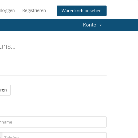
nloggen
Registrieren
Warenkorb ansehen
Konto
ns...
eren