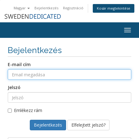
Magyar
Bejelentkezés
Regisztráció
Kosár megtekintése
Togg
navig
Bejelentkezés
E-mail cím
Jelszó
Emlékezz rám
Elfelejtett jelszó?