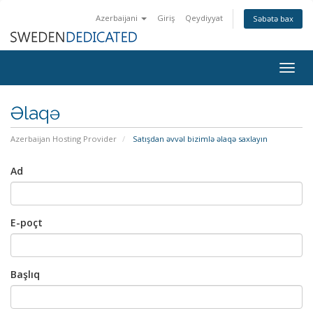
Azerbaijani
Giriş
Qeydiyyat
Səbətə bax
Togg
navig
Əlaqə
Azerbaijan Hosting Provider
Satışdan əvvəl bizimlə əlaqə saxlayın
Ad
E-poçt
Başlıq