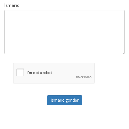
İsmarıc
İsmarıc göndər