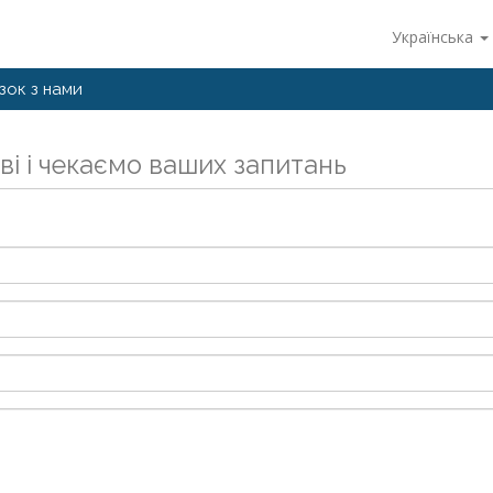
Українська
язок з нами
ві і чекаємо ваших запитань