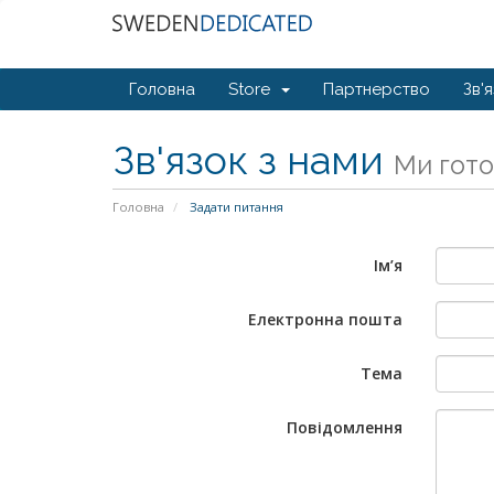
Головна
Store
Партнерство
Зв'
Зв'язок з нами
Ми гото
Головна
Задати питання
Ім’я
Електронна пошта
Тема
Повідомлення