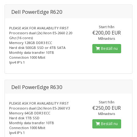
Dell PowerEdge R620
Start från
PLEASE ASK FOR AVAILABILITY FIRST
€200,00 EUR
Processors dual (2x) Xeon E5-2660 2.20
Ghz (16 cores)
Månadsvis
Memory 128GB DDR3 ECC
Hard disk 500GB SSD or 4TB SATA
Beställ nu
Monthly data transfer 10TB
Connection 1000 Mbit
Ipv4 IP's 1
Dell PowerEdge R630
Start från
PLEASE ASK FOR AVAILABILITY FIRST
€250,00 EUR
Processors dual (2x) Xeon E5-2660 V3
Memory 64GB DDR3 ECC
Månadsvis
Hard disk 1TB SSD
Monthly data transfer 10TB
Beställ nu
Connection 1000 Mbit
Ipv4 IP's 1