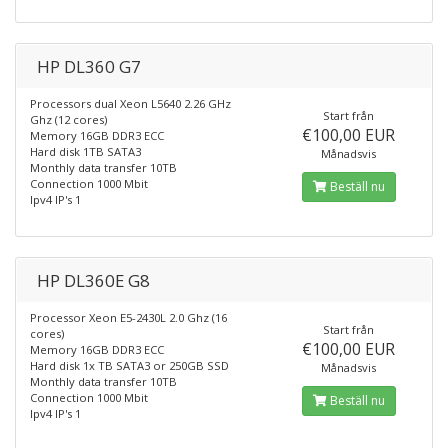
HP DL360 G7
Processors dual Xeon L5640 2.26 GHz
Start från
Ghz (12 cores)
€100,00 EUR
Memory 16GB DDR3 ECC
Hard disk 1TB SATA3
Månadsvis
Monthly data transfer 10TB
Connection 1000 Mbit
Beställ nu
Ipv4 IP's 1
HP DL360E G8
Processor Xeon E5-2430L 2.0 Ghz (16
Start från
cores)
€100,00 EUR
Memory 16GB DDR3 ECC
Hard disk 1x TB SATA3 or 250GB SSD
Månadsvis
Monthly data transfer 10TB
Connection 1000 Mbit
Beställ nu
Ipv4 IP's 1