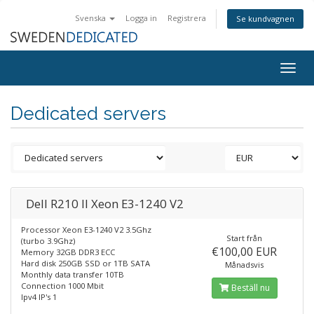
Svenska
Logga in
Registrera
Se kundvagnen
Togg
navig
Dedicated servers
Dell R210 II Xeon E3-1240 V2
Processor Xeon E3-1240 V2 3.5Ghz
Start från
(turbo 3.9Ghz)
€100,00 EUR
Memory 32GB DDR3 ECC
Hard disk 250GB SSD or 1TB SATA
Månadsvis
Monthly data transfer 10TB
Connection 1000 Mbit
Beställ nu
Ipv4 IP's 1