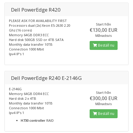
Dell PowerEdge R420
PLEASE ASK FOR AVAILABILITY FIRST
Start från
Processors dual (2x) Xeon E5-2630 2.20
€130,00 EUR
Ghz (16 cores)
Memory 64GB DDR3 ECC
Månadsvis
Hard disk 500GB SSD or 4TB SATA
Monthly data transfer 10TB
Beställ nu
Connection 1000 Mbit
Ipv4 IP's 1
Dell PowerEdge R240 E-2146G
E-2146G
Start från
Memory 64GB DDR4 ECC
€300,00 EUR
Hard disk 2 x 4TB
Monthly data transfer 10TB
Månadsvis
Connection 1000 Mbit
Ipv4 IP's 1
Beställ nu
H730 controller
RAID